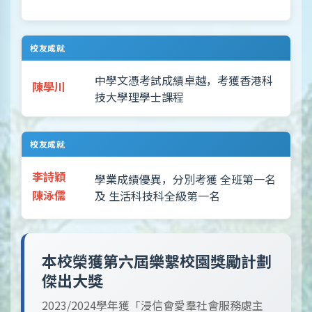
校友成就
中學文憑考試成績卓越，考獲香港科
陳學川
技大學理學士課程
校友成就
李詩穎
學業成績優異，分別考獲 全班第一名
陳泳儒
及 生活科技科全級第一名
本校榮獲第六屆樂繫校園獎勵計劃
傑出大獎
2023/2024學年獲「浸信會愛羣社會服務處主