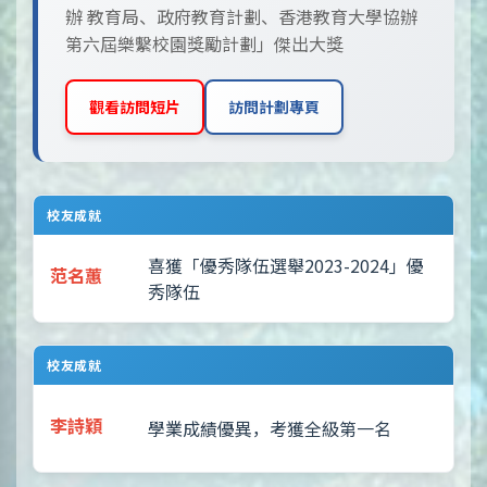
辦 教育局、政府教育計劃、香港教育大學協辦
第六屆樂繫校園獎勵計劃」傑出大獎
觀看訪問短片
訪問計劃專頁
校友成就
喜獲「優秀隊伍選舉2023-2024」優
范名蕙
秀隊伍
校友成就
李詩穎
學業成績優異，考獲全級第一名