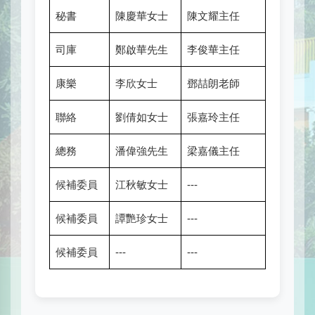
秘書
陳慶華女士
陳文耀主任
司庫
鄭啟華先生
李俊華主任
康樂
李欣女士
鄧喆朗老師
聯絡
劉倩如女士
張嘉玲主任
總務
潘偉強先生
梁嘉儀主任
候補委員
江秋敏女士
---
候補委員
譚艷珍女士
---
候補委員
---
---