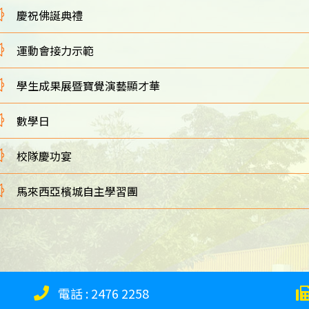
慶祝佛誕典禮
運動會接力示範
學生成果展暨寶覺演藝顯才華
數學日
校隊慶功宴
馬來西亞檳城自主學習團
電話 :
2476 2258